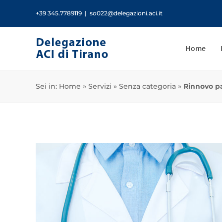
Salta
+39 345.7789119
|
so022@delegazioni.aci.it
al
contenuto
Home
Sei in:
Home
»
Servizi
»
Senza categoria
»
Rinnovo pa